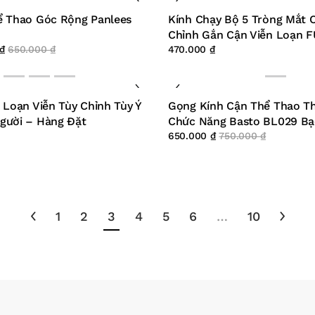
ể Thao Góc Rộng Panlees
Kính Chạy Bộ 5 Tròng Mắt 
Chỉnh Gắn Cận Viễn Loạn
₫
650.000
₫
470.000
₫
 Loạn Viễn Tùy Chỉnh Tùy Ý
Gọng Kính Cận Thể Thao Th
gười – Hàng Đặt
Chức Năng Basto BL029 Bạ
650.000
₫
750.000
₫
1
2
3
4
5
6
…
10