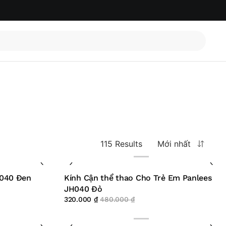
115 Results
Mới nhất
 040 Đen
Kính Cận thể thao Cho Trẻ Em Panlees
JH040 Đỏ
320.000
₫
480.000
₫