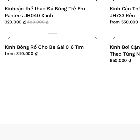
Kínhcận thể thao Đá Bóng Trẻ Em
Kính Cận Th
Panlees JH040 Xanh
JH733 Rêu
320.000
₫
480.000
₫
from
550.000
Kính Bóng Rổ Cho Bé Gái 016 Tím
Kính Bơi Cận
from
340.000
₫
Theo Từng N
650.000
₫