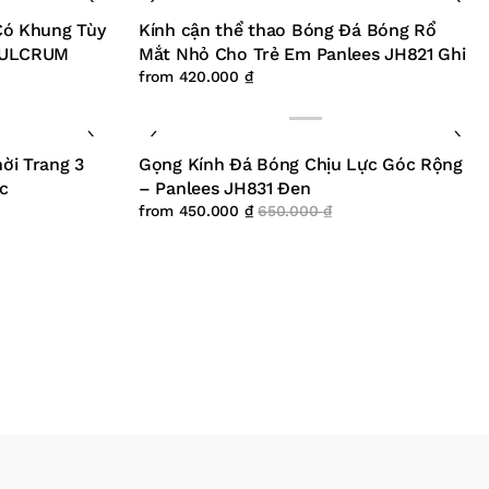
Có Khung Tùy
Kính cận thể thao Bóng Đá Bóng Rổ
 FULCRUM
Mắt Nhỏ Cho Trẻ Em Panlees JH821 Ghi
from
420.000
₫
ời Trang 3
Gọng Kính Đá Bóng Chịu Lực Góc Rộng
c
– Panlees JH831 Đen
from
450.000
₫
650.000
₫