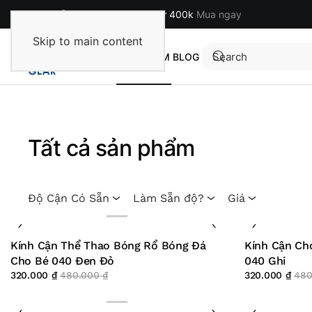
Miễn phí cho đơn hàng từ 400k
Mua ngay
Skip to main content
TRANG CHỦ
SẢN PHẨM
BLOG
Tất cả sản phẩm
Độ Cận Có Sẵn
Làm Sẵn độ?
Giá
Kính Cận Thể Thao Bóng Rổ Bóng Đá
Kính Cận Ch
Cho Bé 040 Đen Đỏ
040 Ghi
320.000
₫
480.000
₫
320.000
₫
48