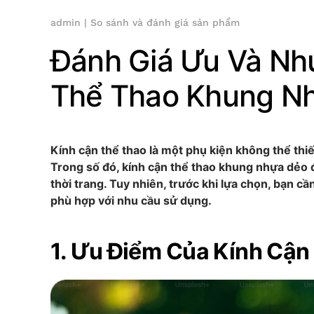
admin
|
So sánh và đánh giá sản phẩm
Đánh Giá Ưu Và Nh
Thể Thao Khung N
Kính cận thể thao là một phụ kiện không thể thi
Trong số đó, kính cận thể thao khung nhựa dẻo đ
thời trang. Tuy nhiên, trước khi lựa chọn, bạn c
phù hợp với nhu cầu sử dụng.
1. Ưu Điểm Của Kính Cậ