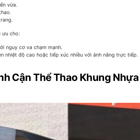
ến vừa.
thao.
trang.
i ưu cho:
với nguy cơ va chạm mạnh.
 nhiệt độ cao hoặc tiếp xúc nhiều với ánh nắng trực tiếp.
Kính Cận Thể Thao Khung Nhựa