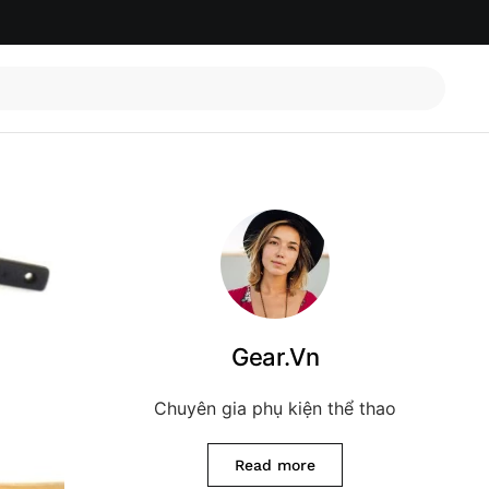
Gear.Vn
Chuyên gia phụ kiện thể thao
Read more