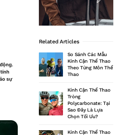
Related Articles
So Sánh Các Mẫu
Kính Cận Thể Thao
 động.
Theo Từng Môn Thể
tính
Thao
bảo sự
Kính Cận Thể Thao
Tròng
Polycarbonate: Tại
Sao Đây Là Lựa
Chọn Tối Ưu?
Kính Cận Thể Thao