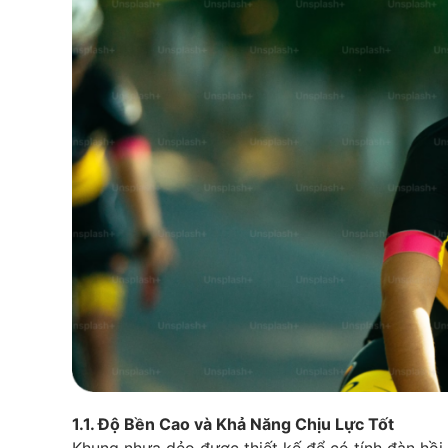
1.1. Độ Bền Cao và Khả Năng Chịu Lực Tốt