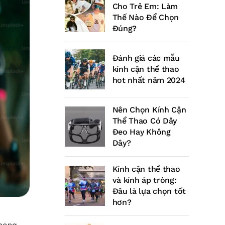
Cho Trẻ Em: Làm
Thế Nào Để Chọn
Đúng?
Đánh giá các mẫu
kính cận thể thao
hot nhất năm 2024
Nên Chọn Kính Cận
Thể Thao Có Dây
Đeo Hay Không
Dây?
Kính cận thể thao
và kính áp tròng:
Đâu là lựa chọn tốt
hơn?