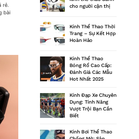
 rẻ.
cho người cận thị
g bài
Kính Thể Thao Thời
Trang – Sự Kết Hợp
Hoàn Hảo
Kính Thể Thao
Bóng Rổ Cao Cấp:
Đánh Giá Các Mẫu
Hot Nhất 2025
Kính Đạp Xe Chuyên
Dụng: Tính Năng
Vượt Trội Bạn Cần
Biết
Kính Bơi Thể Thao
Chống Mờ: Sản