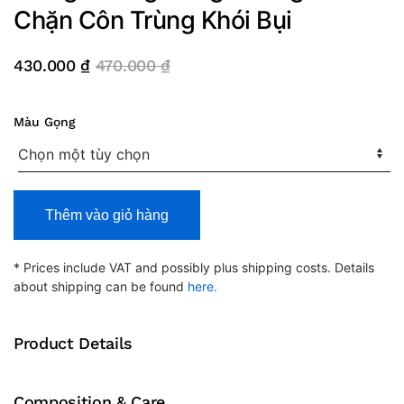
Chặn Côn Trùng Khói Bụi
430.000
₫
470.000
₫
Màu Gọng
Bộ
Thêm vào giỏ hàng
Kính
Chạy
Bộ
* Prices include VAT and possibly plus shipping costs. Details
Thể
about shipping can be found
here.
Thao
5
Product Details
Tròng
Chống
Nắng
Composition & Care