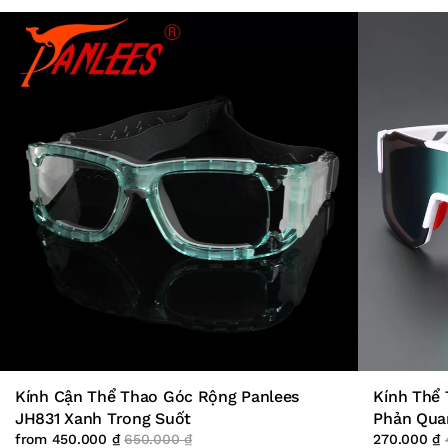
Kính Cận Thể Thao Góc Rộng Panlees
Kính Thể 
JH831 Xanh Trong Suốt
Phản Qua
from
450.000
₫
650.000
₫
270.000
₫