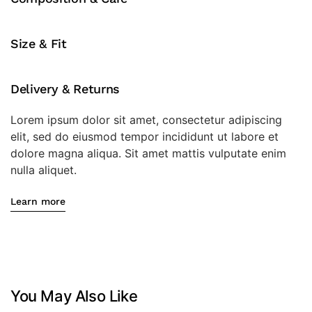
Chống
Chói
Chặn
Size & Fit
Côn
Trùng
Delivery & Returns
Khói
Bụi
Lorem ipsum dolor sit amet, consectetur adipiscing
số
elit, sed do eiusmod tempor incididunt ut labore et
lượng
dolore magna aliqua. Sit amet mattis vulputate enim
nulla aliquet.
Learn more
You May Also Like