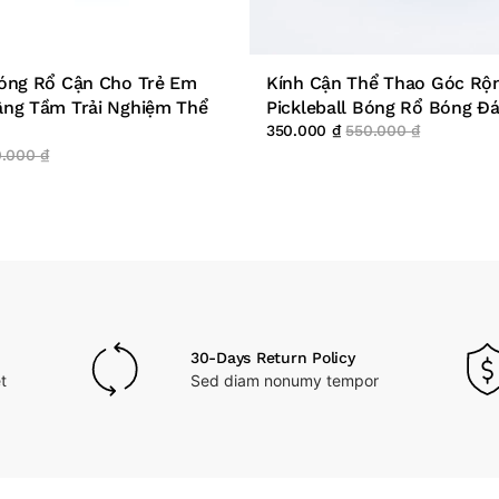
óng Rổ Cận Cho Trẻ Em
Kính Cận Thể Thao Góc Rộ
ng Tầm Trải Nghiệm Thể
Pickleball Bóng Rổ Bóng Đ
350.000
₫
550.000
₫
0.000
₫
30-Days Return Policy
t
Sed diam nonumy tempor