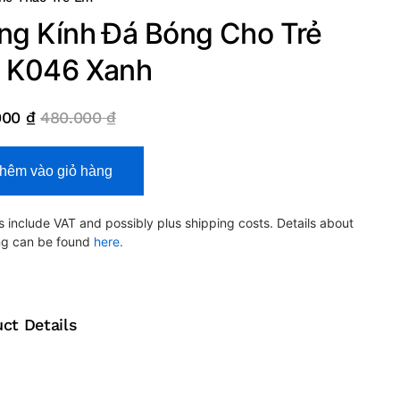
ng Kính Đá Bóng Cho Trẻ
 K046 Xanh
000
₫
480.000
₫
hêm vào giỏ hàng
s include VAT and possibly plus shipping costs. Details about
ng can be found
here.
ct Details