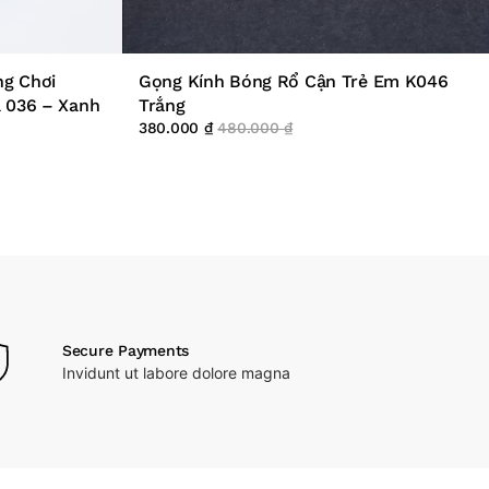
ng Chơi
Gọng Kính Bóng Rổ Cận Trẻ Em K046
á 036 – Xanh
Trắng
380.000
₫
480.000
₫
Secure Payments
Invidunt ut labore dolore magna