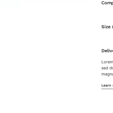
Comp
Size 
Deliv
Lorem 
sed d
magna 
Learn