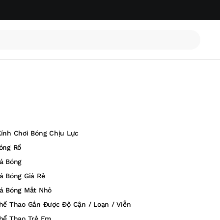
ính Chơi Bóng Chịu Lực
óng Rổ
á Bóng
á Bóng Giá Rẻ
á Bóng Mắt Nhỏ
hể Thao Gắn Được Độ Cận / Loạn / Viễn
hể Thao Trẻ Em