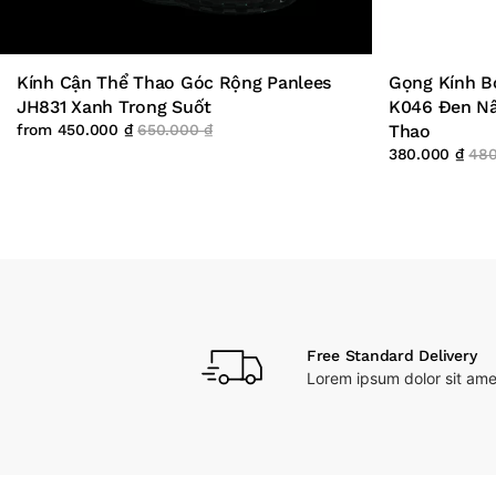
Kính Cận Thể Thao Góc Rộng Panlees
Gọng Kính B
JH831 Xanh Trong Suốt
K046 Đen Nâ
from
450.000
₫
650.000
₫
Thao
380.000
₫
48
Free Standard Delivery
Lorem ipsum dolor sit ame