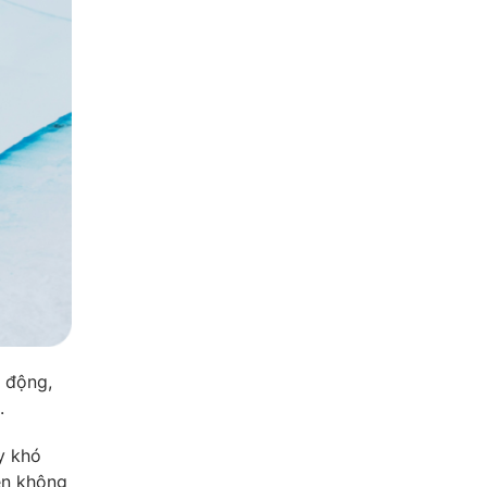
n động,
.
y khó
ện không