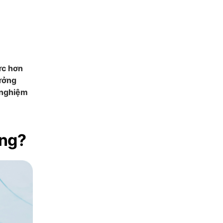
ức hơn
hưởng
i nghiệm
ông?