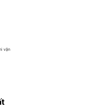
hi vận
ất