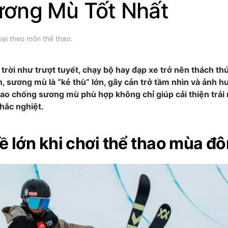
ơng Mù Tốt Nhất
oại theo môn thể thao
.
trời như trượt tuyết, chạy bộ hay đạp xe trở nên thách th
, sương mù là “kẻ thù” lớn, gây cản trở tầm nhìn và ảnh 
thao chống sương mù phù hợp không chỉ giúp cải thiện trả
khắc nghiệt.
ề lớn khi chơi thể thao mùa đ