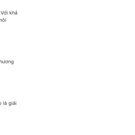
 Với khả
môi
thương
 là giải