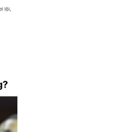
 lội,
g?