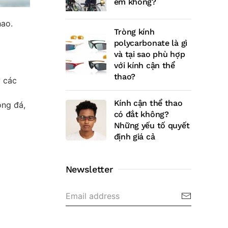
em không?
hao.
Tròng kính
polycarbonate là gì
và tại sao phù hợp
với kính cận thể
thao?
y các
Kính cận thể thao
óng đá,
có đắt không?
Những yếu tố quyết
định giá cả
Newsletter