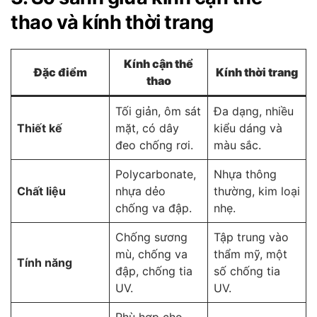
thao và kính thời trang
Kính cận thể
Đặc điểm
Kính thời trang
thao
Tối giản, ôm sát
Đa dạng, nhiều
Thiết kế
mặt, có dây
kiểu dáng và
đeo chống rơi.
màu sắc.
Polycarbonate,
Nhựa thông
Chất liệu
nhựa dẻo
thường, kim loại
chống va đập.
nhẹ.
Chống sương
Tập trung vào
mù, chống va
thẩm mỹ, một
Tính năng
đập, chống tia
số chống tia
UV.
UV.
Phù hợp cho