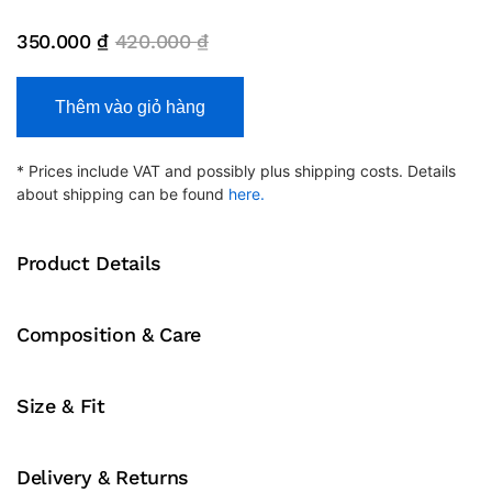
350.000
₫
420.000
₫
Kính
Thêm vào giỏ hàng
Bóng
Đá
Bóng
* Prices include VAT and possibly plus shipping costs. Details
Rổ
about shipping can be found
here.
Mắt
Nhỏ
Product Details
Panlees
JH030
Đen
Composition & Care
Cam
số
lượng
Size & Fit
Delivery & Returns