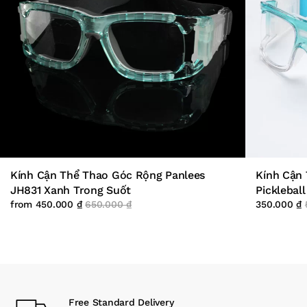
Kính Cận Thể Thao Góc Rộng Panlees
Kính Cận
JH831 Xanh Trong Suốt
Picklebal
from
450.000
₫
650.000
₫
350.000
₫
Free Standard Delivery